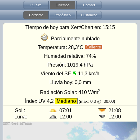
PC Site
El tiempo
Contact
Corriente
Pronóstico
Customize
Tiempo de hoy para Xert/Chert en:
15:15
Parcialmente nublado
Temperatura:
28,3°C
Caliente
Humedad relativa:
74%
Presión:
1019,4 hPa
Viento del SE
11,3 km/h
Lluvia hoy:
0,0 mm
2
Radiación Solar:
410
W/m
Índex UV
4,2
Mediano
(max:
0,0
@
00:00
)
Sol :
07:01
21:08
Luna:
12:00
12:00