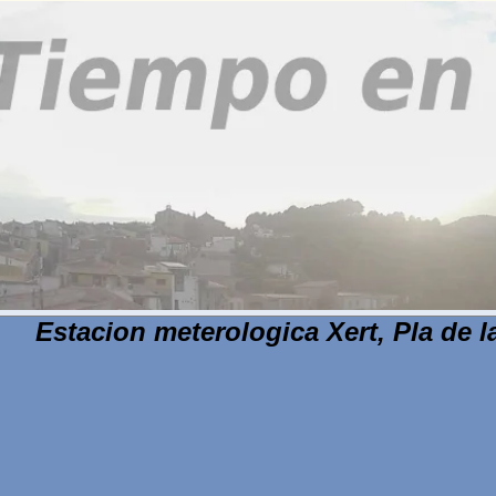
Estacion meterologica Xert, Pla de