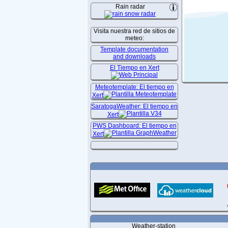
Rain radar
Visita nuestra red de sitios de
meteo:
Template documentation
and downloads
El Tiempo en Xert
Meteotemplate: El tiempo en
Xert
SaratogaWeather: El tiempo en
Xert
PWS Dashboard: El tiempo en
Xert
Weather-station