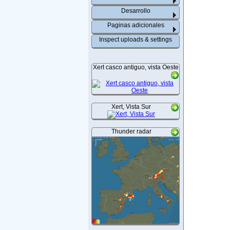
Desarrollo
Paginas adicionales
Inspect uploads & settings
Xert casco antiguo, vista Oeste
Xert, Vista Sur
Thunder radar