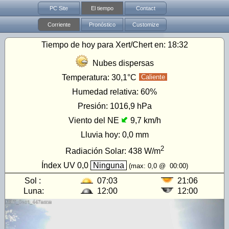
PC Site
El tiempo
Contact
Corriente
Pronóstico
Customize
Tiempo de hoy para Xert/Chert en:
18:32
Nubes dispersas
Temperatura:
30,1°C
Caliente
Humedad relativa:
60%
Presión:
1016,9 hPa
Viento del NE
9,7 km/h
Lluvia hoy:
0,0 mm
2
Radiación Solar:
438
W/m
Índex UV
0,0
Ninguna
(max:
0,0
@
00:00
)
Sol :
07:03
21:06
Luna:
12:00
12:00