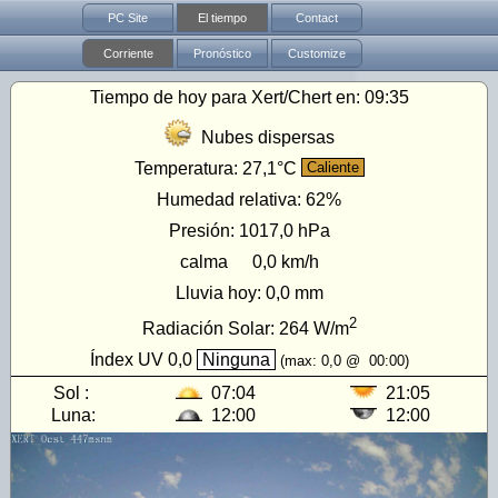
PC Site
El tiempo
Contact
Corriente
Pronóstico
Customize
Tiempo de hoy para Xert/Chert en:
09:35
Nubes dispersas
Temperatura:
27,1°C
Caliente
Humedad relativa:
62%
Presión:
1017,0 hPa
calma
0,0 km/h
Lluvia hoy:
0,0 mm
2
Radiación Solar:
264
W/m
Índex UV
0,0
Ninguna
(max:
0,0
@
00:00
)
Sol :
07:04
21:05
Luna:
12:00
12:00