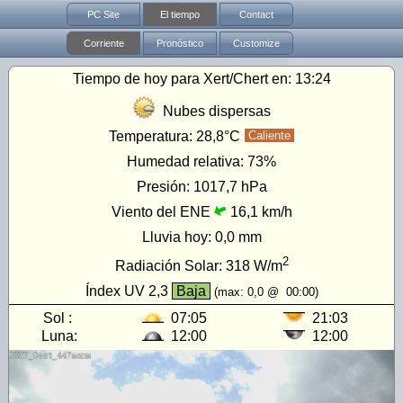
PC Site
El tiempo
Contact
Corriente
Pronóstico
Customize
Tiempo de hoy para Xert/Chert en:
13:24
Nubes dispersas
Temperatura:
28,8°C
Caliente
Humedad relativa:
73%
Presión:
1017,7 hPa
Viento del ENE
16,1 km/h
Lluvia hoy:
0,0 mm
2
Radiación Solar:
318
W/m
Índex UV
2,3
Baja
(max:
0,0
@
00:00
)
Sol :
07:05
21:03
Luna:
12:00
12:00