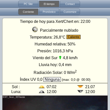
PC Site
El tiempo
Contact
Corriente
Pronóstico
Customize
Tiempo de hoy para Xert/Chert en:
22:00
Parcialmente nublado
Temperatura:
26,8°C
Caliente
Humedad relativa:
50%
Presión:
1016,3 hPa
Viento del Sur
4,8 km/h
Lluvia hoy:
0,4 mm
2
Radiación Solar:
0
W/m
Índex UV
0,0
Ninguna
(max:
0,0
@
00:00
)
Sol :
07:02
21:07
Luna:
12:00
12:00