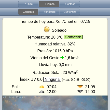
PC Site
El tiempo
Contact
Corriente
Pronóstico
Customize
Tiempo de hoy para Xert/Chert en:
07:19
Soleado
Temperatura:
20,3°C
Confortable
Humedad relativa:
82%
Presión:
1016,9 hPa
Viento del Oeste
1,6 km/h
Lluvia hoy:
0,0 mm
2
Radiación Solar:
23
W/m
Índex UV
0,0
Ninguna
(max:
0,0
@
00:00
)
Sol :
07:04
21:05
Luna:
12:00
12:00