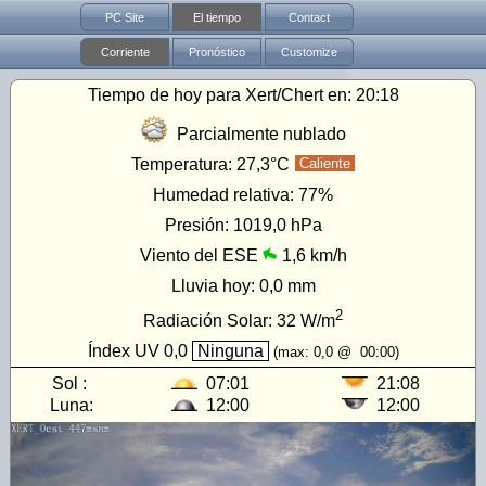
PC Site
El tiempo
Contact
Corriente
Pronóstico
Customize
Tiempo de hoy para Xert/Chert en:
20:18
Parcialmente nublado
Temperatura:
27,3°C
Caliente
Humedad relativa:
77%
Presión:
1019,0 hPa
Viento del ESE
1,6 km/h
Lluvia hoy:
0,0 mm
2
Radiación Solar:
32
W/m
Índex UV
0,0
Ninguna
(max:
0,0
@
00:00
)
Sol :
07:01
21:08
Luna:
12:00
12:00