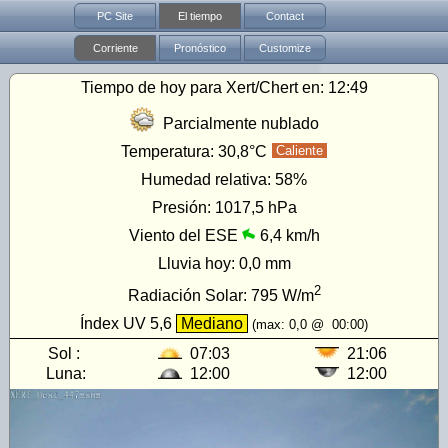
PC Site
El tiempo
Contact
Corriente
Pronóstico
Customize
Tiempo de hoy para Xert/Chert en:
12:49
Parcialmente nublado
Temperatura:
30,8°C
Caliente
Humedad relativa:
58%
Presión:
1017,5 hPa
Viento del ESE
6,4 km/h
Lluvia hoy:
0,0 mm
2
Radiación Solar:
795
W/m
Índex UV
5,6
Mediano
(max:
0,0
@
00:00
)
Sol :
07:03
21:06
Luna:
12:00
12:00